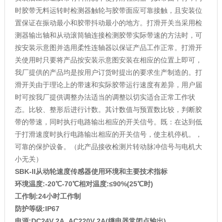
时胶带无料运转时检测器触轮与胶带面应可靠接触，且安装位
置保证在振动最小和胶带抖动最小的地方。打滑开关当采用检
测器输出轴和从动滚筒轴连接检测胶带实际带速的方法时，可
按安装示意图并选用柔性连轴器以保证产品工作正常。打滑开
关使用时只要将产品按安装示意图安装在相应的位置上即可，
我厂提供的产品均是按用户订货时提出的要求生产制造的。打
滑开关由于理论上的带速和实际胶带运行速度有差异，用户届
时可按我厂提供调整办法适当的调整以切实适合正常工作状
态。比较、整形后进行计数。其计数值与预置数比较，判断胶
带的带速，同时执行电路输出相应的开关信号。既：在达到低
于打滑速度时执行电路输出相应的开关信号，使主机停机。，
可靠的保护设备。（此产品接收检测片转动脉冲信号与电机大
小无关）
SBK-II
从动轮速度传感器
使用环境和主要技术指标
环境温度
:-20
℃
-70
℃相对温度
:
≤
90%(25
℃时
)
工作制
:24
小时工作制
防护等级
:IP
67
电源
:DC24V 2A, AC220V 2A(
继电器常闭点输出
)