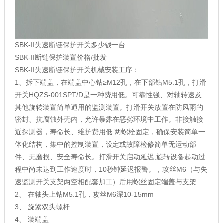
SBK-II
失速
断链保护开关多少钱一台
SBK-II断链保护装置价格/
批发
SBK-II失速断链保护开关
机械安装工序：
1
、拆下端盖，在端盖中心钻
≥M12
孔，在下部钻
M5.1
孔，
打滑
开关
HQZS-001SPT/D是一种费用低。可靠性强、对轴转速及
其他旋转装置简单通用的监测装置。
打滑开关
放置在防风雨的
密封、抗腐蚀外壳内，允许暴露在恶劣环境中工作。非接触接
近探测器，寿命长、维护费用低.两螺栓固定，确保安装简单一
体化结构，集中的控制装置，设定或故障检修简单无运动部
件、无磨损、安全寿命长。打滑开关启动延迟,旋转设备起动过
程中尚未达到工作速度时，10秒钟延迟报警。，攻丝
M6
（与失
速监测开关支架两空相配套加工）后用螺丝固定端盖与支架
2
、
在轴头上钻
M5.1
孔，攻丝
M6
深
10-15mm
3
、
旋紧双头螺杆
4
、
装端盖