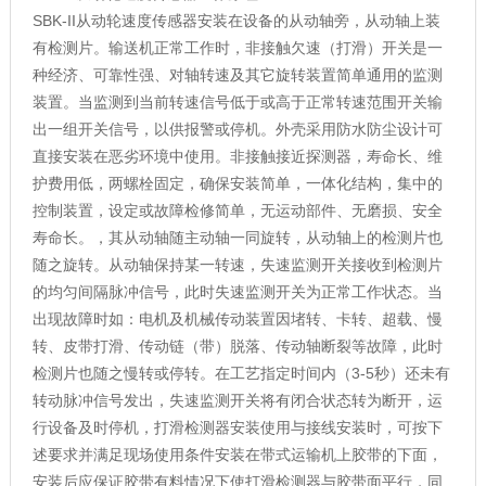
SBK-II
从动轮速度传感器安装在设备的从动轴旁，从动轴上装
有检测片。输送机正常工作时，非接触欠速（打滑）开关是一
种经济、可靠性强、对轴转速及其它旋转装置简单通用的监测
装置。当监测到当前转速信号低于或高于正常转速范围开关输
出一组开关信号，以供报警或停机。外壳采用防水防尘设计可
直接安装在恶劣环境中使用。非接触接近探测器，寿命长、维
护费用低，两螺栓固定，确保安装简单，一体化结构，集中的
控制装置，设定或故障检修简单，无运动部件、无磨损、安全
寿命长。，其从动轴随主动轴一同旋转，从动轴上的检测片也
随之旋转。从动轴保持某一转速，失速监测开关接收到检测片
的均匀间隔脉冲信号，此时失速监测开关为正常工作状态。当
出现故障时如：电机及机械传动装置因堵转、卡转、超载、慢
转、皮带打滑、传动链（带）脱落、传动轴断裂等故障，此时
检测片也随之慢转或停转。在工艺指定时间内（
3-5
秒）还未有
转动脉冲信号发出，失速监测开关将有闭合状态转为断开，运
行设备及时停机，打滑检测器安装使用与接线安装时，可按下
述要求并满足现场使用条件安装在带式运输机上胶带的下面，
安装后应保证胶带有料情况下使打滑检测器与胶带面平行，同