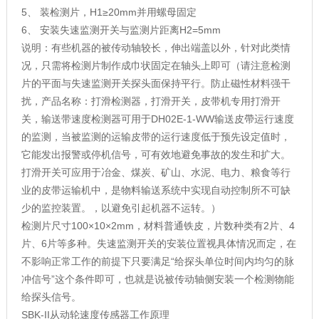
5
、
装检测片，
H1≥20mm
并用螺母固定
6
、
安装失速监测开关与监测片距离
H2=5mm
说明：有些机器的被传动轴较长，伸出端盖以外，针对此类情
况，只需将检测片制作成巾状固定在轴头上即可（请注意检测
片的平面与失速监测开关探头面保持平行。防止磁性材料强干
扰，产品名称：打滑检测器，打滑开关，皮带机专用打滑开
关，输送带速度检测器可用于DH02E-1-WW输送皮帶运行速度
的监测，当被监测的运输皮带的运行速度低于预先设定值时，
它能发出报警或停机信号，可有效地避免事故的发生和扩大。
打滑开关可应用于冶金、煤炭、矿山、水泥、电力、粮食等行
业的皮带运输机中，是物料输送系统中实现自动控制所不可缺
少的监控装置。，以避免引起机器不运转。）
检测片尺寸100×10×2mm
，材料普通铁皮，片数种类有
2
片、
4
片、
6
片等多种。失速监测开关的安装位置视具体情况而定，在
不影响正常工作的前提下只要满足
“
给探头单位时间内均匀的脉
冲信号
”
这个条件即可，也就是说被传动轴侧安装一个检测物能
给探头信号。
SBK-II
从动轮速度传感器
工作原理