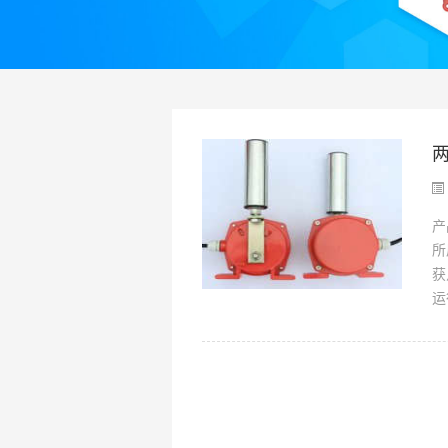
两
产
所
获
运