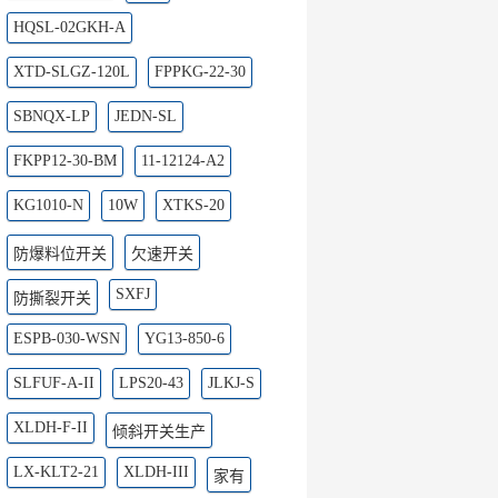
HQSL-02GKH-A
XTD-SLGZ-120L
FPPKG-22-30
SBNQX-LP
JEDN-SL
FKPP12-30-BM
11-12124-A2
KG1010-N
10W
XTKS-20
防爆料位开关
欠速开关
SXFJ
防撕裂开关
ESPB-030-WSN
YG13-850-6
SLFUF-A-II
LPS20-43
JLKJ-S
XLDH-F-II
倾斜开关生产
LX-KLT2-21
XLDH-III
家有