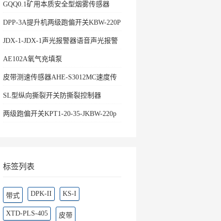
GQQ0.1矿用本质安全型烟雾传感器
DPP-3A提升机两级跑偏开关KBW-220P
防爆两级
JDX-1-JDX-1声光报警器语音声光报警
器
AE102A氧气充填泵
皮带测速传感器AHE-S3012MC速度传
感器
SL型纵向撕裂开关防撕裂控制器
两级跑偏开关KPT1-20-35-JKBW-220p
跑偏控制器
标签列表
DPK-II
KS-I
带式
XTD-PLS-405
皮带