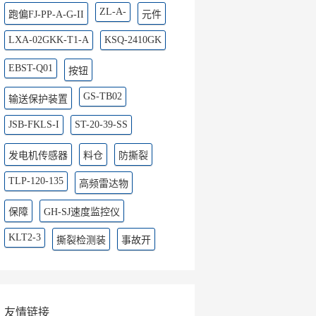
ZL-A-
跑偏FJ-PP-A-G-II
元件
LXA-02GKK-T1-A
KSQ-2410GK
EBST-Q01
按钮
GS-TB02
输送保护装置
JSB-FKLS-I
ST-20-39-SS
发电机传感器
料仓
防撕裂
TLP-120-135
高频雷达物
保障
GH-SJ速度监控仪
KLT2-3
撕裂检测装
事故开
友情链接