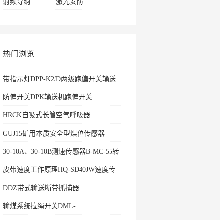
射频导纳
激光安防
热门浏览
带指示灯DPP-K2/D两级跑偏开关输送
机保护
防偏开关DPK输送机跑偏开关
HRCK自吸式长管空气呼吸器
GUJ15矿用本质安全型煤位传感器
30-10A、30-10B测速传感器B-MC-55转
速开关
皮带速度工作原理HQ-SD40JW速度传
感器
DDZ带式输送断带抓捕器
输煤系统拉绳开关DML-
K436500ZHKBW-220L矿用往