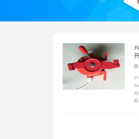
J
产
J
向
标