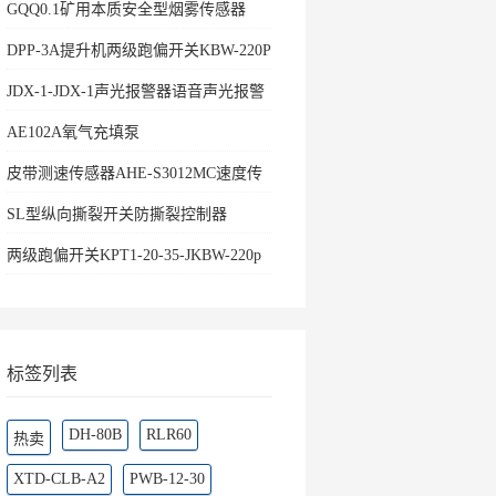
GQQ0.1矿用本质安全型烟雾传感器
DPP-3A提升机两级跑偏开关KBW-220P
防爆两级
JDX-1-JDX-1声光报警器语音声光报警
器
AE102A氧气充填泵
皮带测速传感器AHE-S3012MC速度传
感器
SL型纵向撕裂开关防撕裂控制器
两级跑偏开关KPT1-20-35-JKBW-220p
跑偏控制器
标签列表
DH-80B
RLR60
热卖
XTD-CLB-A2
PWB-12-30