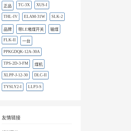
TC-3X
XUS-I
正品
THL-IV
ELAM-31W
SLK-2
品牌
带LE堵煤开关
输煤
FLK-II
一台
PPKGDQK-12A-30A
TPS-2D-3-FM
煤机
XLPP-J-12-30
DLC-II
TYSLY2-I
LLP3-S
友情链接