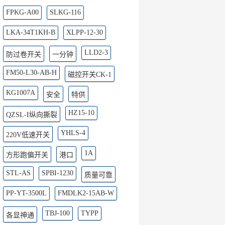
FPKG-A00
SLKG-116
LKA-34T1KH-B
XLPP-12-30
LLD2-3
防过卷开关
一分钟
FM50-L30-AB-H
磁控开关CK-1
KG1007A
安全
特供
HZ15-10
QZSL-I纵向撕裂
YHLS-4
220V低速开关
1A
方形跑偏开关
港口
STL-AS
SPBI-1230
质量可靠
PP-YT-3500L
FMDLK2-15AB-W
TBJ-100
TYPP
各显神通