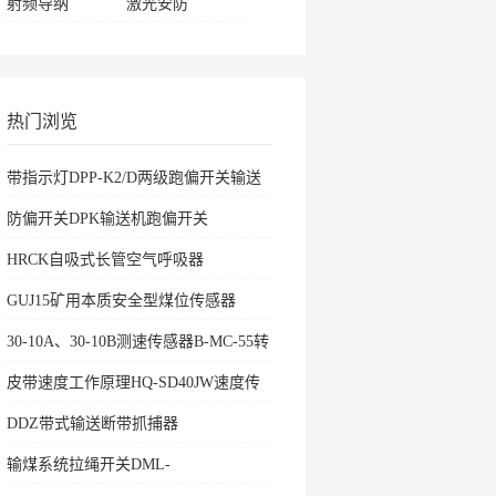
射频导纳
激光安防
热门浏览
带指示灯DPP-K2/D两级跑偏开关输送
机保护
防偏开关DPK输送机跑偏开关
HRCK自吸式长管空气呼吸器
GUJ15矿用本质安全型煤位传感器
30-10A、30-10B测速传感器B-MC-55转
速开关
皮带速度工作原理HQ-SD40JW速度传
感器
DDZ带式输送断带抓捕器
输煤系统拉绳开关DML-
K436500ZHKBW-220L矿用往