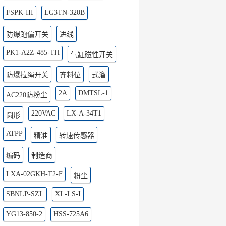
FSPK-III
LG3TN-320B
防爆跑偏开关
进线
PK1-A2Z-485-TH
气缸磁性开关
防爆拉绳开关
齐料位
式溜
2A
DMTSL-1
AC220防粉尘
220VAC
LX-A-34T1
圆形
ATPP
精准
转速传感器
编码
制造商
LXA-02GKH-T2-F
粉尘
SBNLP-SZL
XL-LS-I
YG13-850-2
HSS-725A6