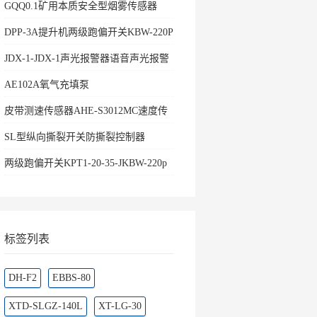
GQQ0.1矿用本质安全型烟雾传感器
DPP-3A提升机两级跑偏开关KBW-220P
防爆两级
JDX-1-JDX-1声光报警器语音声光报警
器
AE102A氧气充填泵
皮带测速传感器AHE-S3012MC速度传
感器
SL型纵向撕裂开关防撕裂控制器
两级跑偏开关KPT1-20-35-JKBW-220p
跑偏控制器
标签列表
DH-F2
EBBS-80
XTD-SLGZ-140L
XT-LG-30