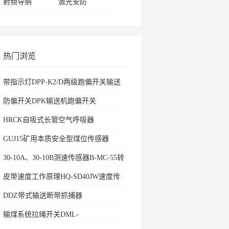
射频导纳
激光安防
热门浏览
带指示灯DPP-K2/D两级跑偏开关输送
机保护
防偏开关DPK输送机跑偏开关
HRCK自吸式长管空气呼吸器
GUJ15矿用本质安全型煤位传感器
30-10A、30-10B测速传感器B-MC-55转
速开关
皮带速度工作原理HQ-SD40JW速度传
感器
DDZ带式输送断带抓捕器
输煤系统拉绳开关DML-
K436500ZHKBW-220L矿用往