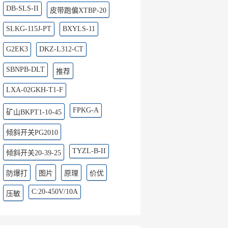
DB-SLS-II
皮带跑偏XTBP-20
SLKG-115J-PT
BXYLS-11
G2EK3
DKZ-L312-CT
SBNPB-DLT
推荐
LXA-02GKH-T1-F
FPKG-A
矿山BKPT1-10-45
倾斜开关PG2010
TYZL-B-II
倾斜开关20-39-25
防爆打
图片
原理
价优
C:20-450V/10A
压敏