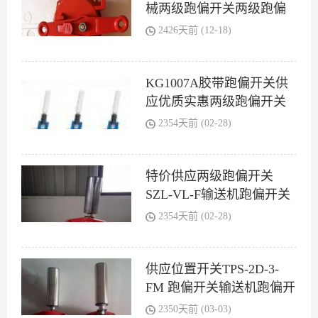
械两级跑偏开关两级跑偏
开关生产
2426天前 (12-18)
KG1007A胶带跑偏开关供
应优质实惠两级跑偏开关
生产
2354天前 (02-28)
特价供应两级跑偏开关
SZL-VL-F输送机跑偏开关
2354天前 (02-28)
供应位置开关TPS-2D-3-
FM 跑偏开关输送机跑偏开
关
2350天前 (03-03)